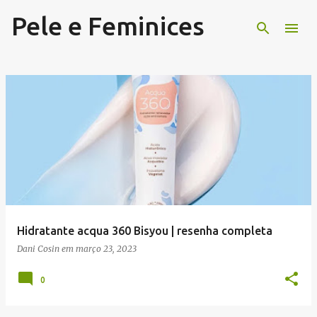
Pele e Feminices
Pular para o conteúdo principal
P
o
s
t
a
g
e
Hidratante acqua 360 Bisyou | resenha completa
n
Dani Cosin
em
março 23, 2023
s
0