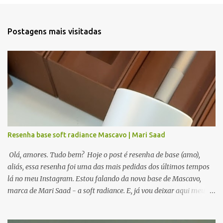
n
t
Postagens mais visitadas
á
r
i
o
s
Resenha base soft radiance Mascavo | Mari Saad
Olá, amores. Tudo bem? Hoje o post é resenha de base (amo),
aliás, essa resenha foi uma das mais pedidas dos últimos tempos
lá no meu Instagram. Estou falando da nova base de Mascavo,
marca de Mari Saad - a soft radiance. E, já vou deixar aqui meu
link parceiro para você comprar on line ( clique aqui ). Compre
pelo link e apoie o blog. Ah, gosta de promoções, novidades,