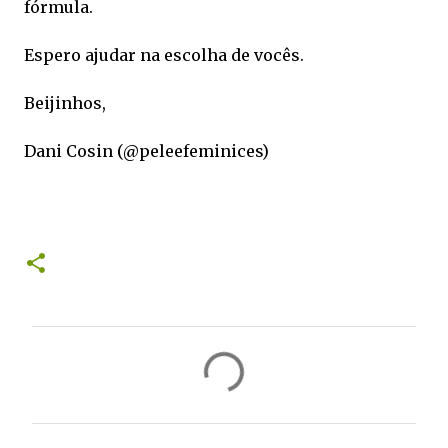
fórmula.
Espero ajudar na escolha de vocês.
Beijinhos,
Dani Cosin (@peleefeminices)
C
o
m
e