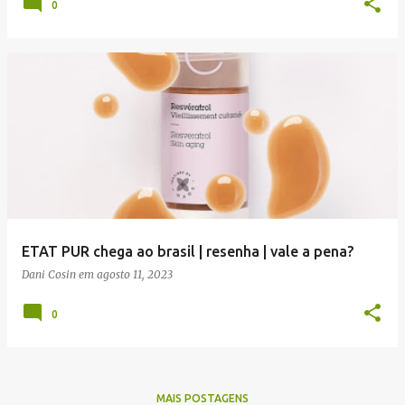
0
ETAT PUR chega ao brasil | resenha | vale a pena?
Dani Cosin
em
agosto 11, 2023
0
MAIS POSTAGENS