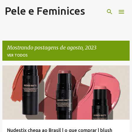
Pele e Feminices
Pular para o conteúdo principal
Mostrando postagens de agosto, 2023
VER TODOS
P
o
s
t
a
g
e
Nudestix chega ao Brasil | o que comprar | blush